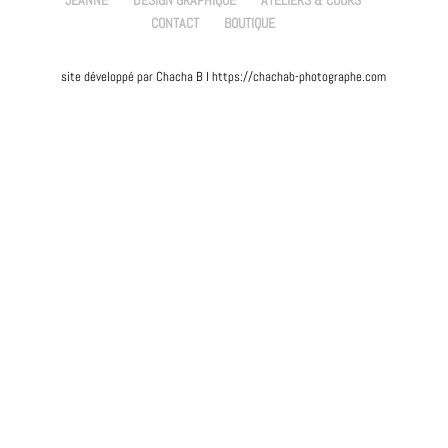
JEANNE
DESIGN GRAPHIQUE
ATELIERS & COURS
CONTACT
BOUTIQUE
site développé par Chacha B I https://chachab-photographe.com