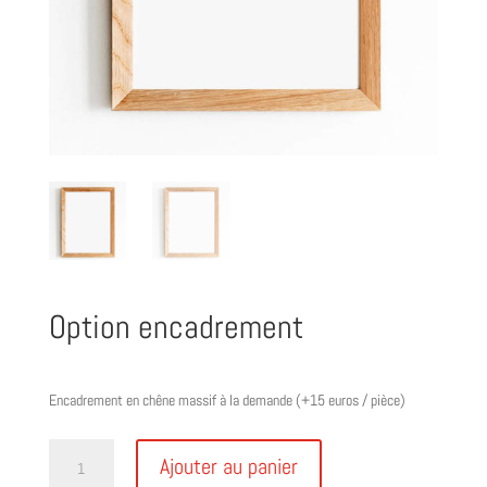
Option encadrement
€
15,00
Encadrement en chêne massif à la demande (+15 euros / pièce)
quantité
Ajouter au panier
de