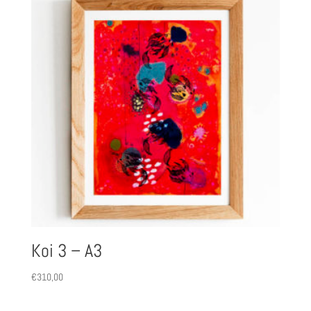
Koi 3 – A3
€
310,00