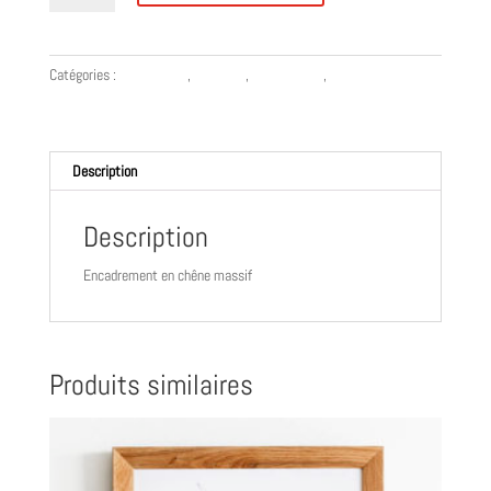
Option
encadrement
Catégories :
Accessoires
,
Originaux
,
Risographies
,
Sérigraphies
Description
Description
Encadrement en chêne massif
Produits similaires