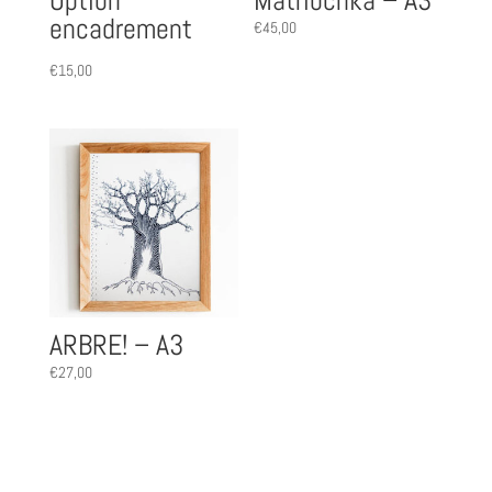
Option
Matriochka – A3
encadrement
€
45,00
€
15,00
ARBRE! – A3
€
27,00